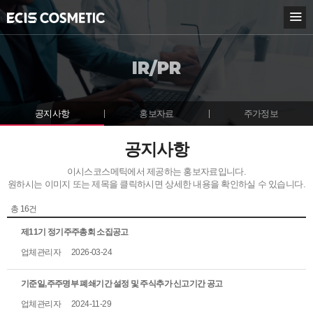
KOR
ENG
IR/PR
BOUT ECIS
USINESS
공지사항
홍보자료
주가정보
NNOVATION
공지사항
이시스코스메틱에서 제공하는 홍보자료입니다.
R/PR
원하시는 이미지 또는 제목을 클릭하시면 상세한 내용을 확인하실 수 있습니다.
지사항
총
16
건
보자료
제11기 정기주주총회 소집공고
가정보
업체관리자
2026-03-24
USTOMER CENTER
기준일,주주명부 폐쇄기간 설정 및 주식추가 신고기간 공고
업체관리자
2024-11-29