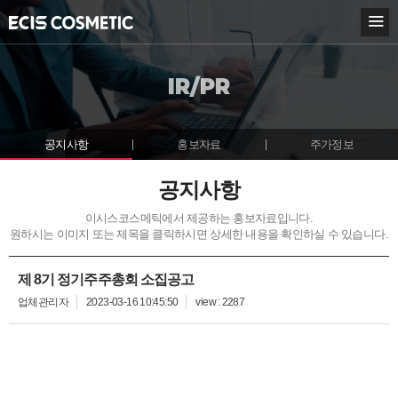
KOR
ENG
IR/PR
BOUT ECIS
USINESS
공지사항
홍보자료
주가정보
NNOVATION
공지사항
이시스코스메틱에서 제공하는 홍보자료입니다.
R/PR
원하시는 이미지 또는 제목을 클릭하시면 상세한 내용을 확인하실 수 있습니다.
지사항
제 8기 정기주주총회 소집공고
보자료
업체관리자
2023-03-16 10:45:50
view : 2287
가정보
USTOMER CENTER