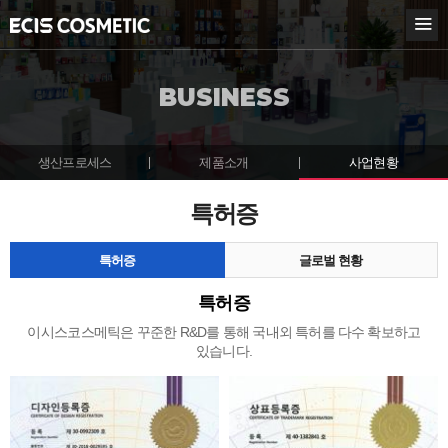
KOR
ENG
BUSINESS
BOUT ECIS
USINESS
생산프로세스
제품소개
사업현황
산프로세스
특허증
품소개
업현황
특허증
글로벌 현황
특허증
글로벌 현황
특허증
이시스코스메틱은
꾸준한 R&D를 통해 국내외 특허를
다수 확보하고
NNOVATION
있습니다.
R/PR
USTOMER CENTER