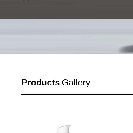
Products
Gallery