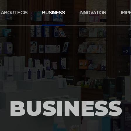
ABOUT ECIS
BUSINESS
INNOVATION
IR/P
경영철학
생산프로세스
R&D
공지사
회사연혁
제품소개
QC
홍보자
오시는길
사업현황
PLANT
주가정
BUSINESS