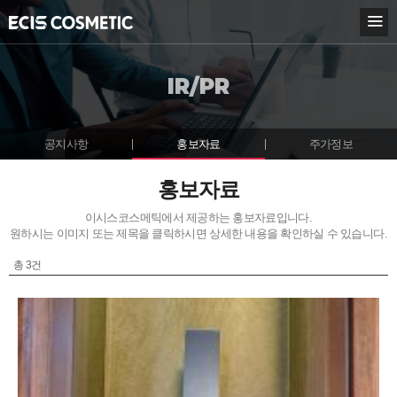
KOR
ENG
IR/PR
BOUT ECIS
USINESS
공지사항
홍보자료
주가정보
NNOVATION
홍보자료
이시스코스메틱에서 제공하는 홍보자료입니다.
R/PR
원하시는 이미지 또는 제목을 클릭하시면 상세한 내용을 확인하실 수 있습니다.
지사항
총
3
건
보자료
가정보
USTOMER CENTER