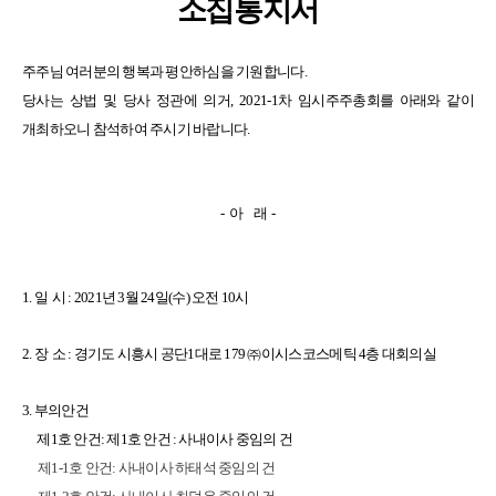
소집통지서
주주님 여러분의 행복과 평안하심을 기원합니다.
당사는 상법 및 당사 정관에 의거, 2021-1차
임시주
주총회를 아래와 같이
개최하오니 참석하여 주시기 바랍니다.
-
아 래
-
1.
일 시 : 2021년 3월 24일(수) 오전 10시
2.
장 소 : 경기도 시흥시 공단1대로 179 ㈜이시스코스메틱 4층 대회의실
3.
부의안건
제1호 안건: 제1호 안건 : 사내
이사
중임의
건
제1-1호 안건: 사내이사 하태석 중임의 건