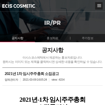
KOR
ENG
IR/PR
BOUT ECIS
USINESS
공지사항
홍보자료
주가정보
NNOVATION
공지사항
이시스코스메틱에서 제공하는 홍보자료입니다.
R/PR
원하시는 이미지 또는 제목을 클릭하시면 상세한 내용을 확인하실 수 있습니다.
지사항
2021년 1차 임시주주총회 소집공고
보자료
업체관리자
2021-03-09 16:05:24
view : 4154
가정보
USTOMER CENTER
2021
년-1차 임시주주총회