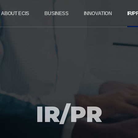
ABOUT ECIS
BUSINESS
INNOVATION
IR/P
경영철학
생산프로세스
R&D
공지사
회사연혁
제품소개
QC
홍보자
오시는길
사업현황
PLANT
주가정
IR/PR