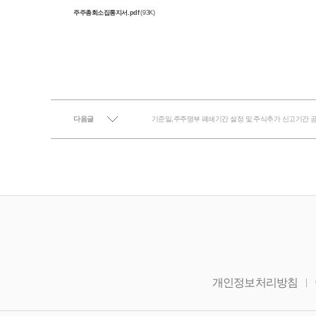
주주총회소집통지서.pdf
(93K)
다음글
기준일,주주명부 폐쇄기간 설정 및 주식추가 신고기간 
개인정보처리방침