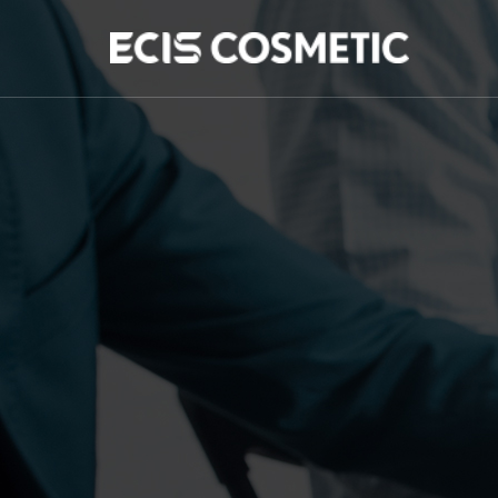
KOR
ENG
BOUT ECIS
USINESS
NNOVATION
R/PR
지사항
보자료
가정보
USTOMER CENTER